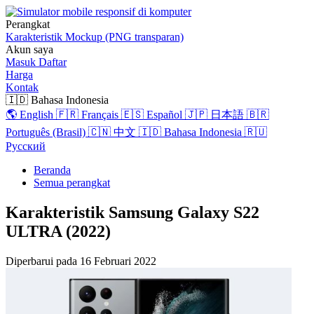
Perangkat
Karakteristik
Mockup (PNG transparan)
Akun saya
Masuk
Daftar
Harga
Kontak
🇮🇩 Bahasa Indonesia
🌎 English
🇫🇷 Français
🇪🇸 Español
🇯🇵 日本語
🇧🇷
Português (Brasil)
🇨🇳 中文
🇮🇩 Bahasa Indonesia
🇷🇺
Русский
Beranda
Semua perangkat
Karakteristik Samsung Galaxy S22
ULTRA (2022)
Diperbarui pada
16 Februari 2022