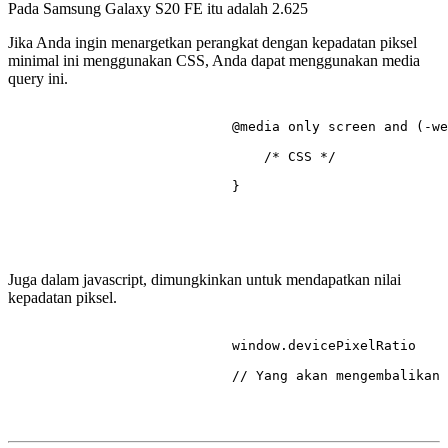
Pada Samsung Galaxy S20 FE itu adalah
2.625
Jika Anda ingin menargetkan perangkat dengan kepadatan piksel
minimal ini menggunakan CSS, Anda dapat menggunakan media
query ini.
@media
 only 
screen
 and (-we
/* CSS */
                            }

Juga dalam javascript, dimungkinkan untuk mendapatkan nilai
kepadatan piksel.
                            window.
devicePixelRatio
// Yang akan mengembalikan 