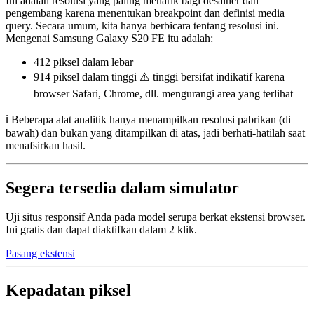
Ini adalah resolusi yang paling menarik bagi desainer dan
pengembang karena menentukan breakpoint dan definisi media
query. Secara umum, kita hanya berbicara tentang resolusi ini.
Mengenai Samsung Galaxy S20 FE itu adalah:
412 piksel
dalam lebar
914 piksel
dalam tinggi ⚠️ tinggi bersifat indikatif karena
browser Safari, Chrome, dll. mengurangi area yang terlihat
ℹ️ Beberapa alat analitik hanya menampilkan resolusi pabrikan (di
bawah) dan bukan yang ditampilkan di atas, jadi berhati-hatilah saat
menafsirkan hasil.
Segera tersedia dalam simulator
Uji situs responsif Anda pada model serupa berkat ekstensi browser.
Ini gratis dan dapat diaktifkan dalam 2 klik.
Pasang ekstensi
Kepadatan piksel