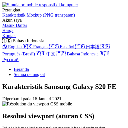
Perangkat
Karakteristik
Mockup (PNG transparan)
Akun saya
Masuk
Daftar
Harga
Kontak
🇮🇩 Bahasa Indonesia
🌎 English
🇫🇷 Français
🇪🇸 Español
🇯🇵 日本語
🇧🇷
Português (Brasil)
🇨🇳 中文
🇮🇩 Bahasa Indonesia
🇷🇺
Русский
Beranda
Semua perangkat
Karakteristik Samsung Galaxy S20 FE
Diperbarui pada
16 Januari 2021
Resolusi viewport (aturan CSS)