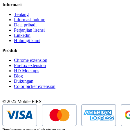
Informasi
Tentang
Informasi hukum
Data pribadi
Perjanjian lisensi
Linkedin
Hubungi kami
Produk
Chrome extension
Firefox extension
HD Mockups
Blog
Dukungan
Color picker extension
© 2025 Mobile FIRST |
Pembayaran aman oleh stripe.com