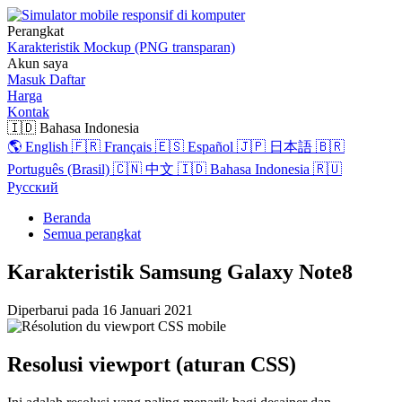
Perangkat
Karakteristik
Mockup (PNG transparan)
Akun saya
Masuk
Daftar
Harga
Kontak
🇮🇩 Bahasa Indonesia
🌎 English
🇫🇷 Français
🇪🇸 Español
🇯🇵 日本語
🇧🇷
Português (Brasil)
🇨🇳 中文
🇮🇩 Bahasa Indonesia
🇷🇺
Русский
Beranda
Semua perangkat
Karakteristik Samsung Galaxy Note8
Diperbarui pada
16 Januari 2021
Resolusi viewport (aturan CSS)