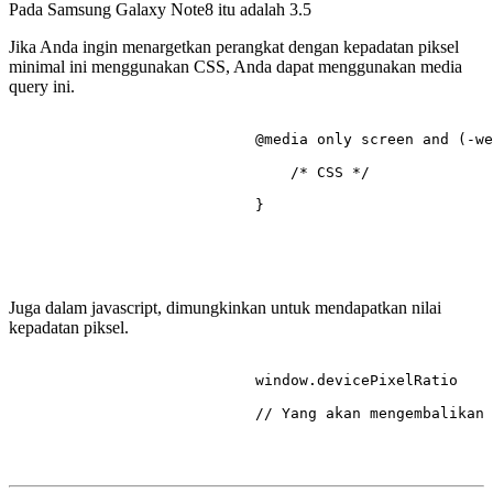
Pada Samsung Galaxy Note8 itu adalah
3.5
Jika Anda ingin menargetkan perangkat dengan kepadatan piksel
minimal ini menggunakan CSS, Anda dapat menggunakan media
query ini.
@media
 only 
screen
 and (-we
/* CSS */
                            }

Juga dalam javascript, dimungkinkan untuk mendapatkan nilai
kepadatan piksel.
                            window.
devicePixelRatio
// Yang akan mengembalikan 