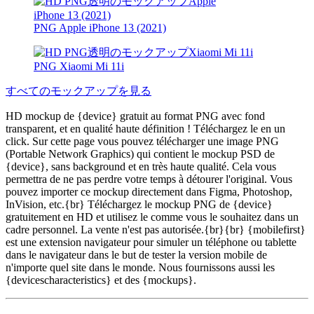
PNG Apple iPhone 13 (2021)
PNG Xiaomi Mi 11i
すべてのモックアップを見る
HD mockup de {device} gratuit au format PNG avec fond
transparent, et en qualité haute définition ! Téléchargez le en un
click. Sur cette page vous pouvez télécharger une image PNG
(Portable Network Graphics) qui contient le mockup PSD de
{device}, sans background et en très haute qualité. Cela vous
permettra de ne pas perdre votre temps à détourer l'original. Vous
pouvez importer ce mockup directement dans Figma, Photoshop,
InVision, etc.{br} Téléchargez le mockup PNG de {device}
gratuitement en HD et utilisez le comme vous le souhaitez dans un
cadre personnel. La vente n'est pas autorisée.{br}{br} {mobilefirst}
est une extension navigateur pour simuler un téléphone ou tablette
dans le navigateur dans le but de tester la version mobile de
n'importe quel site dans le monde. Nous fournissons aussi les
{devicescharacteristics} et des {mockups}.