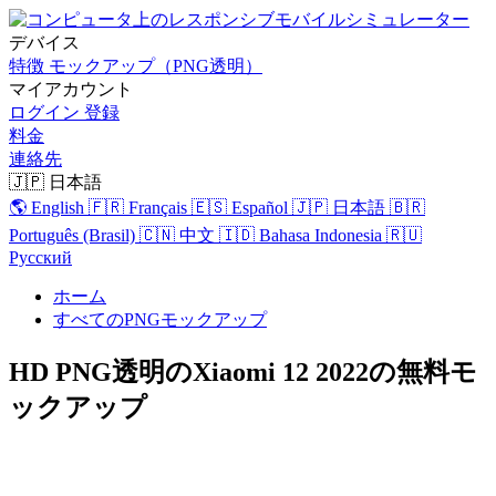
デバイス
特徴
モックアップ（PNG透明）
マイアカウント
ログイン
登録
料金
連絡先
🇯🇵 日本語
🌎 English
🇫🇷 Français
🇪🇸 Español
🇯🇵 日本語
🇧🇷
Português (Brasil)
🇨🇳 中文
🇮🇩 Bahasa Indonesia
🇷🇺
Русский
ホーム
すべてのPNGモックアップ
HD PNG透明のXiaomi 12 2022の無料モ
ックアップ