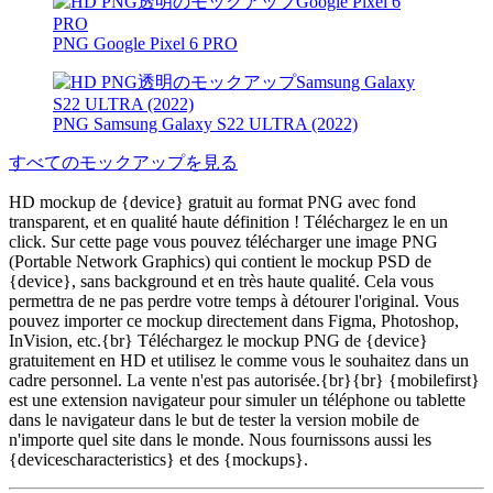
PNG Google Pixel 6 PRO
PNG Samsung Galaxy S22 ULTRA (2022)
すべてのモックアップを見る
HD mockup de {device} gratuit au format PNG avec fond
transparent, et en qualité haute définition ! Téléchargez le en un
click. Sur cette page vous pouvez télécharger une image PNG
(Portable Network Graphics) qui contient le mockup PSD de
{device}, sans background et en très haute qualité. Cela vous
permettra de ne pas perdre votre temps à détourer l'original. Vous
pouvez importer ce mockup directement dans Figma, Photoshop,
InVision, etc.{br} Téléchargez le mockup PNG de {device}
gratuitement en HD et utilisez le comme vous le souhaitez dans un
cadre personnel. La vente n'est pas autorisée.{br}{br} {mobilefirst}
est une extension navigateur pour simuler un téléphone ou tablette
dans le navigateur dans le but de tester la version mobile de
n'importe quel site dans le monde. Nous fournissons aussi les
{devicescharacteristics} et des {mockups}.