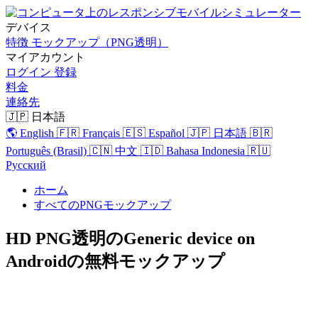
デバイス
特徴
モックアップ（PNG透明）
マイアカウント
ログイン
登録
料金
連絡先
🇯🇵 日本語
🌎 English
🇫🇷 Français
🇪🇸 Español
🇯🇵 日本語
🇧🇷
Português (Brasil)
🇨🇳 中文
🇮🇩 Bahasa Indonesia
🇷🇺
Русский
ホーム
すべてのPNGモックアップ
HD PNG透明のGeneric device on
Androidの無料モックアップ